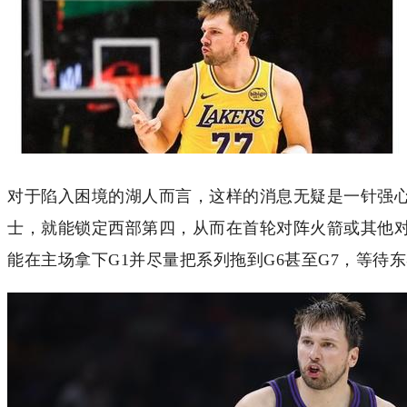
对于陷入困境的湖人而言，这样的消息无疑是一针强
士，就能锁定西部第四，从而在首轮对阵火箭或其他
能在主场拿下G1并尽量把系列拖到G6甚至G7，等