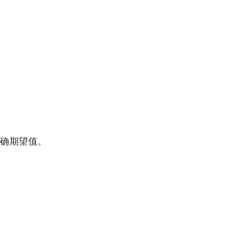
确期望值。