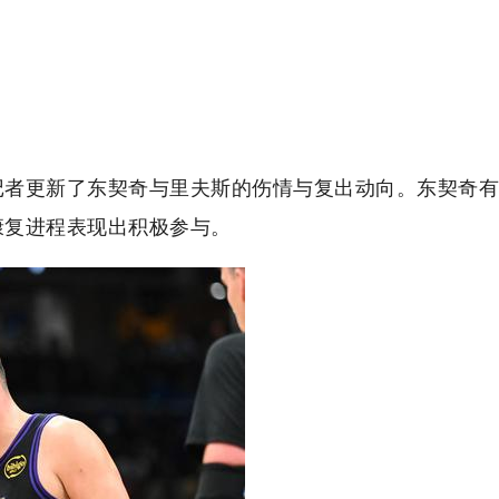
记者更新了东契奇与里夫斯的伤情与复出动向。东契奇有
康复进程表现出积极参与。