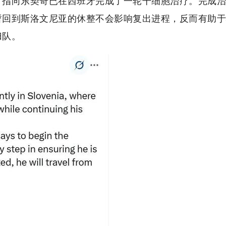
，指向东契奇已在西班牙完成了一轮干细胞治疗。完成治
暂回到斯洛文尼亚的休整不会影响复出进程，反而有助于
归队。