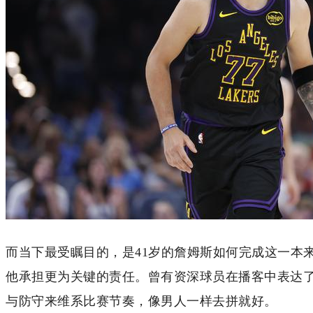
而当下最受瞩目的，是41岁的詹姆斯如何完成这一本
他承担更为关键的责任。曾有资深球员在播客中表达
与防守来维系比赛节奏，像男人一样去拼就好。