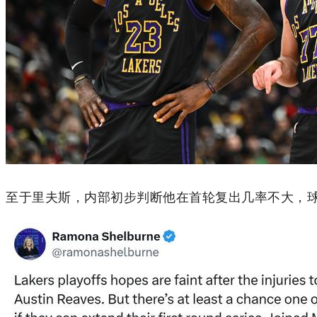
至于里夫斯，内部初步判断他在首轮复出几率不大，