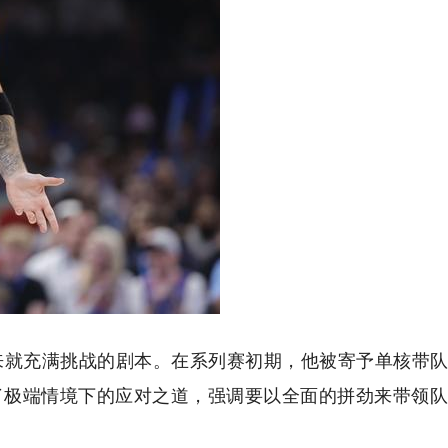
来就充满挑战的剧本。在系列赛初期，他被寄予单核带
了极端情境下的应对之道，强调要以全面的拼劲来带领队