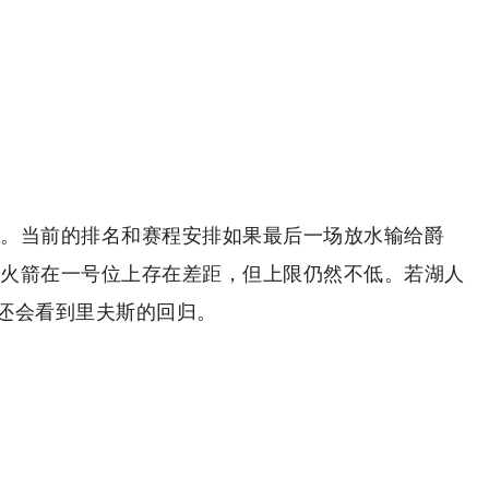
。当前的排名和赛程安排如果最后一场放水输给爵
火箭在一号位上存在差距，但上限仍然不低。若湖人
许还会看到里夫斯的回归。