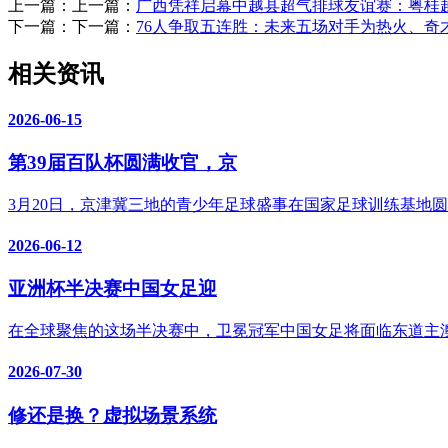
上一篇：上一篇：
广西凭祥启幕中越县超气排球友谊赛：粤桂
下一篇：下一篇：
76人争取五连胜：未来五场对手为热火、奇
相关资讯
2026-06-15
第39届百队杯圆满收官，京
3月20日，京津冀三地的青少年足球盛事在国家足球训练基地圆满
2026-06-12
亚洲杯半决赛中国女足迎
在全球聚焦的这场半决赛中，卫冕冠军中国女足将面临东道主澳
2026-07-30
修还是换？虚拟场景系统