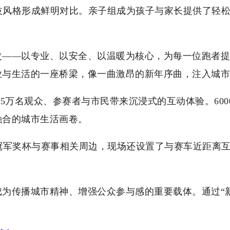
竞技风格形成鲜明对比。亲子组成为孩子与家长提供了轻
——以专业、以安全、以温暖为核心，为每一位跑者提供
业与生活的一座桥梁，像一曲激昂的新年序曲，注入城市
5万名观众、参赛者与市民带来沉浸式的互动体验。600
融合的城市生活画卷。
冠军奖杯与赛事相关周边，现场还设置了与赛车近距离
为传播城市精神、增强公众参与感的重要载体。通过“
。