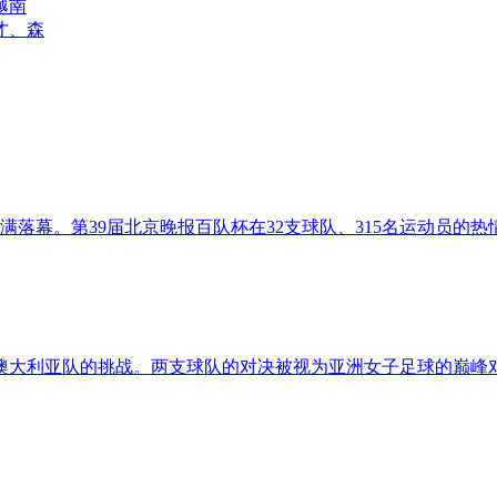
越南
才、森
落幕。第39届北京晚报百队杯在32支球队、315名运动员的热情
大利亚队的挑战。两支球队的对决被视为亚洲女子足球的巅峰对话