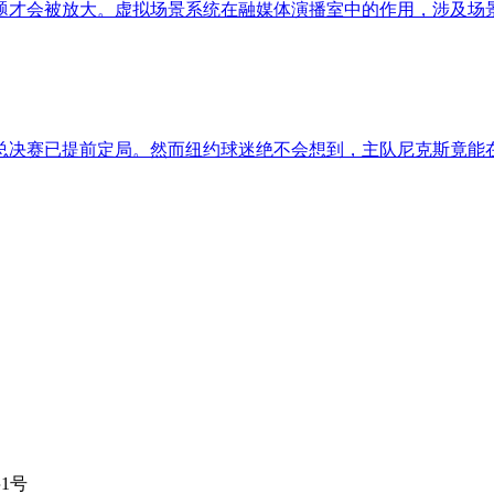
才会被放大。虚拟场景系统在融媒体演播室中的作用，涉及场景生
总决赛已提前定局。然而纽约球迷绝不会想到，主队尼克斯竟能在二
1号